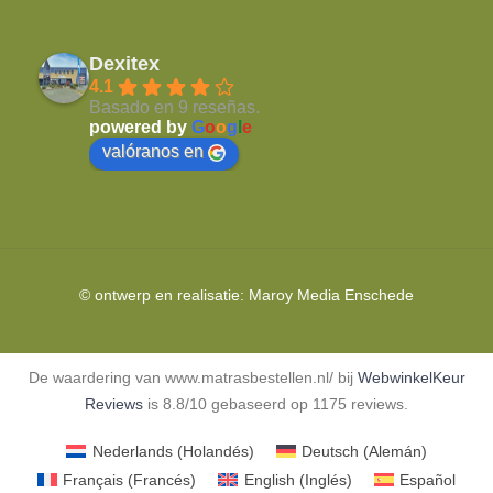
Dexitex
4.1
Basado en 9 reseñas.
powered by
G
o
o
g
l
e
valóranos en
© ontwerp en realisatie:
Maroy Media
Enschede
De waardering van www.matrasbestellen.nl/ bij
WebwinkelKeur
Reviews
is 8.8/10 gebaseerd op 1175 reviews.
Nederlands
(
Holandés
)
Deutsch
(
Alemán
)
Français
(
Francés
)
English
(
Inglés
)
Español