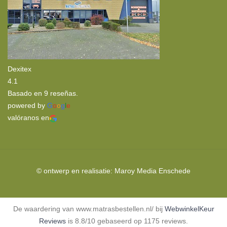
Dexitex
4.1
Basado en 9 reseñas.
powered by
G
o
o
g
l
e
valóranos en
© ontwerp en realisatie:
Maroy Media
Enschede
De waardering van www.matrasbestellen.nl/ bij
WebwinkelKeur
Reviews
is 8.8/10 gebaseerd op 1175 reviews.