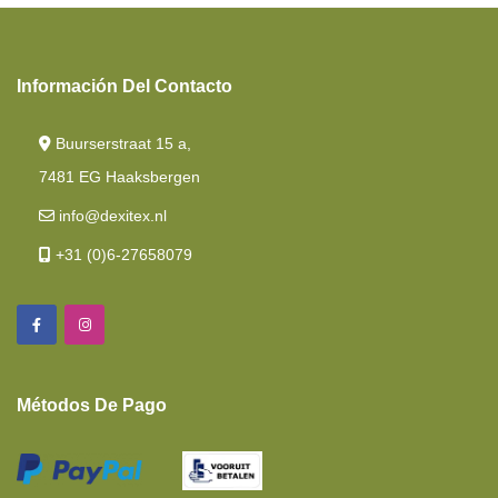
Ofertas De Conjunto
Colchón De Muelles Ensacados
Información Del Contacto
Cama Basculante
Buurserstraat 15 a,
Viscoelástica
7481 EG Haaksbergen
Cama Francesa Corte Lateral
info@dexitex.nl
Espuma Viscoelástica
+31 (0)6-27658079
Camas Longitudinales
Colchones
Cama De Isla/ Cama Central
Métodos De Pago
Colchones De Cuna
Cuña De Unión