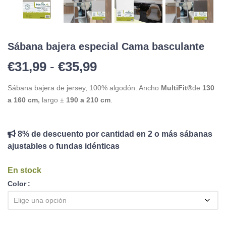
Sábana bajera especial Cama basculante
Rango de precios: des
€
31,99
-
€
35,99
Sábana bajera de jersey, 100% algodón. Ancho
MultiFit®
de
130
a 160 cm,
largo ±
190 a 210 cm
.
8% de descuento por cantidad en 2 o más sábanas
ajustables o fundas idénticas
En stock
Color