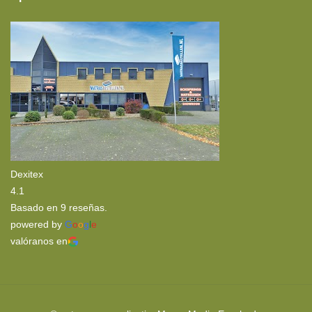
Espuma HR60
Cama Francesa
Látex
Rellenos Nórdicos
Dexitex
4.1
Basado en 9 reseñas.
powered by
G
o
o
g
l
e
valóranos en