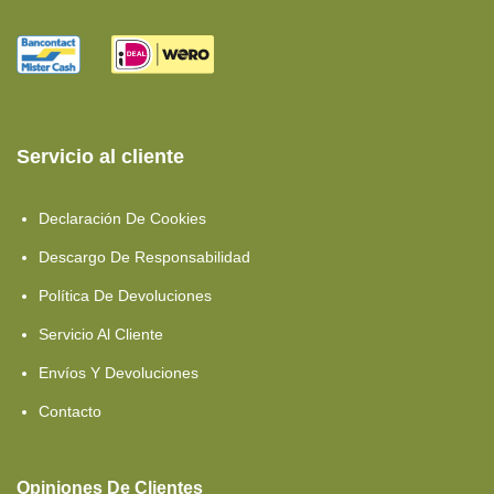
Colchón De Espuma
Caravana Camas Gemelas
Almohadas
Espuma Confort
Servicio al cliente
Espuma HR
Declaración De Cookies
Espuma HR40
Descargo De Responsabilidad
Espuma HR45
Política De Devoluciones
Camas Gemelas
Servicio Al Cliente
Espuma HR50
Envíos Y Devoluciones
Espuma HR55
Contacto
Sábanas Bajeras
Opiniones De Clientes