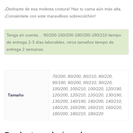
¡Deshazte de esa molesta costura! Haz tu cama aún más alta.
¡Consiéntete con este maravilloso sobrecolchón!
Tenga en cuenta… 90/200-160/200-180/200-180/210 tiempo
de entrega 2-3 días laborables, otros tamaños tiempo de
entrega 2 semanas.
70/200, 80/200, 80/210, 80/220,
90/190, 90/200, 90/210, 90/220,
100/200, 100/210, 100/220, 120/190,
Tamaño
120/200, 120/210, 120/220, 130/190,
130/200, 140/190, 140/200, 140/210,
140/220, 160/200, 160/210, 160/220,
180/200, 180/210, 180/220