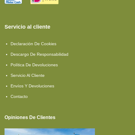
Almohadas
Espuma Confort
Servicio al cliente
Espuma HR
Declaración De Cookies
Espuma HR40
Descargo De Responsabilidad
Espuma HR45
Política De Devoluciones
Camas Gemelas
Servicio Al Cliente
Espuma HR50
Envíos Y Devoluciones
Espuma HR55
Contacto
Sábanas Bajeras
Opiniones De Clientes
Espuma HR60
Cama Francesa