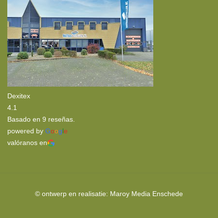
Látex
Rellenos Nórdicos
Dexitex
4.1
Basado en 9 reseñas.
powered by
G
o
o
g
l
e
valóranos en
© ontwerp en realisatie:
Maroy Media
Enschede