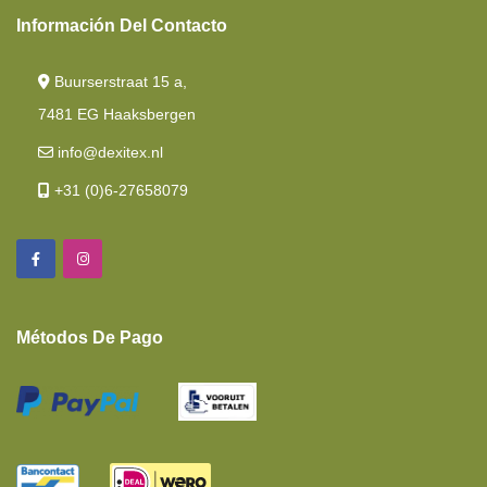
Colchón De Muelles Ensacados
Información Del Contacto
Cama Basculante
Buurserstraat 15 a,
Viscoelástica
7481 EG Haaksbergen
Cama Francesa Corte Lateral
info@dexitex.nl
Espuma Viscoelástica
+31 (0)6-27658079
Camas Longitudinales
Colchones
Cama De Isla/ Cama Central
Métodos De Pago
Colchones De Cuna
Cuña De Unión
Colchón De Espuma
Caravana Camas Gemelas